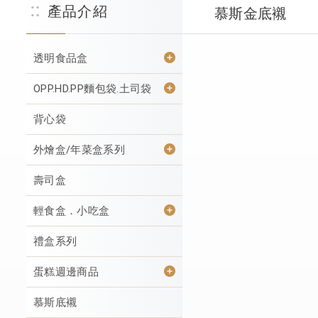
產品介紹
慕斯金底襯
透明食品盒
OPP.HD.PP麵包袋.土司袋
背心袋
外燴盒/年菜盒系列
壽司盒
輕食盒．小吃盒
禮盒系列
蛋糕週邊商品
慕斯底襯