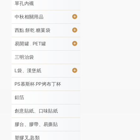
單孔內襯
中秋相關用品
西點.餅乾.糖菓袋
易開罐 . PET罐
三明治袋
L袋、漢堡紙
PS慕斯杯.PP烤布丁杯
鋁箔
創意貼紙、口味貼紙
膠台、膠帶、易撕貼
塑膠叉,匙類