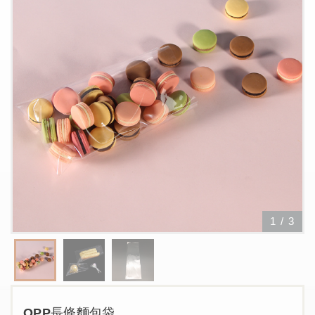
1
/
3
OPP長條麵包袋