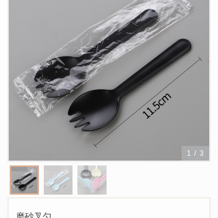
1
/
3
磨砂叉勺